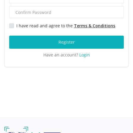
H
I have read and agree to the
Terms & Conditions
I
J
Register
Have an account?
Login
K
L
M
N
O
P