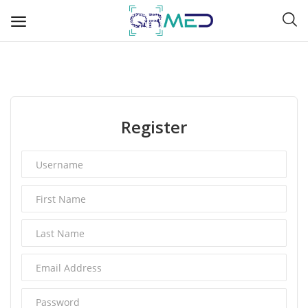
A
Register
B
C
D
E
F
G